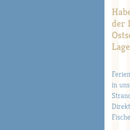
Habe
der 
Osts
Lage
Ferie
in un
Stran
Direk
Fisch