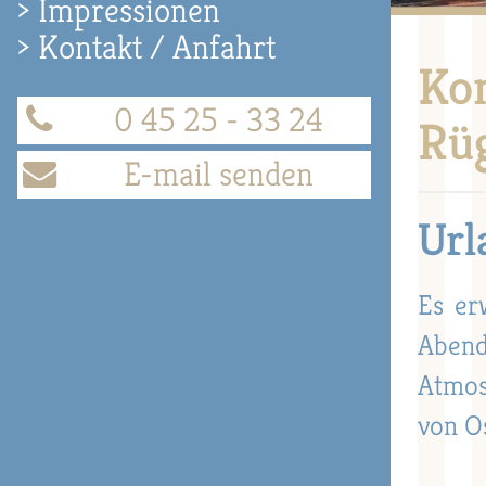
Impressionen
Kontakt / Anfahrt
Ko
0 45 25 - 33 24
Rü
E-mail senden
Url
Es er
Abend
Atmos
von O