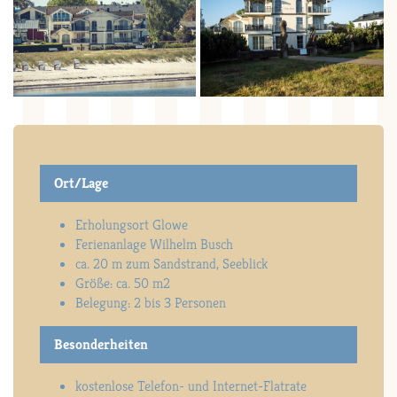
Ort/Lage
Erholungsort Glowe
Ferienanlage Wilhelm Busch
ca. 20 m zum Sandstrand, Seeblick
Größe: ca. 50 m2
Belegung: 2 bis 3 Personen
Besonderheiten
kostenlose Telefon- und Internet-Flatrate